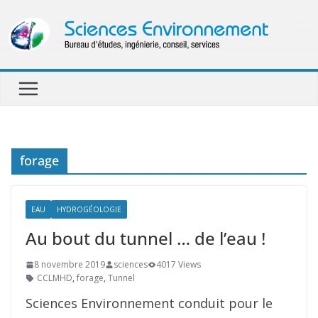
Passer
au
contenu
forage
EAU
HYDROGÉOLOGIE
Au bout du tunnel … de l’eau !
8 novembre 2019
sciences
4017 Views
CCLMHD
,
forage
,
Tunnel
Sciences Environnement conduit pour le