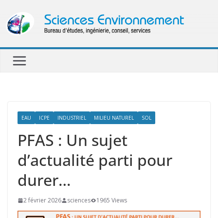
Passer
au
contenu
EAU
ICPE
INDUSTRIEL
MILIEU NATUREL
SOL
PFAS : Un sujet
d’actualité parti pour
durer…
2 février 2026
sciences
1965 Views