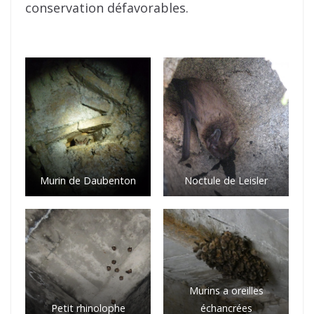
conservation défavorables.
Murin de Daubenton
Noctule de Leisler
Murins a oreilles
Petit rhinolophe
échancrées